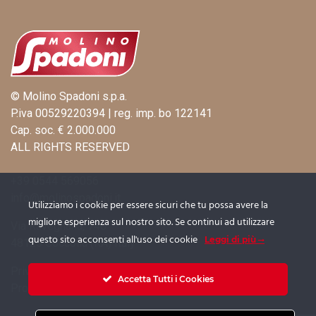
© Molino Spadoni s.p.a.
P.iva 00529220394 | reg. imp. bo 122141
Cap. soc. € 2.000.000
ALL RIGHTS RESERVED
+39 0544 569056
info@molinospadoni.it
Utilizziamo i cookie per essere sicuri che tu possa avere la
migliore esperienza sul nostro sito. Se continui ad utilizzare
Via Ravegnana, 746
questo sito acconsenti all'uso dei cookie
Leggi di più
48125 Coccolia (RA) Italy
Privacy
|
Cookie Policy
|
Informativa Fornitori
Accetta Tutti i Cookies
Procedura Whistleblowing
|
Informativa Whistleblowing