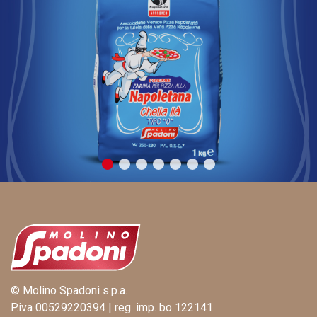
© Molino Spadoni s.p.a.
P.iva 00529220394 | reg. imp. bo 122141