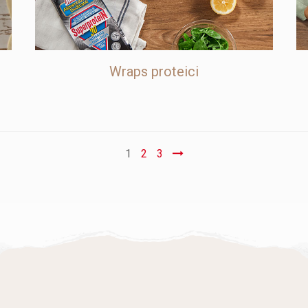
e
Wraps proteici
Paginazione
1
2
3