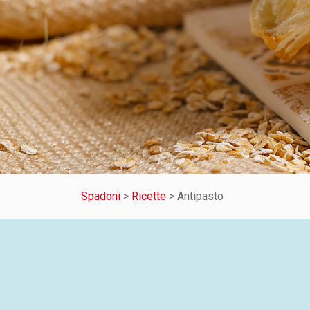
Spadoni
>
Ricette
>
Antipasto