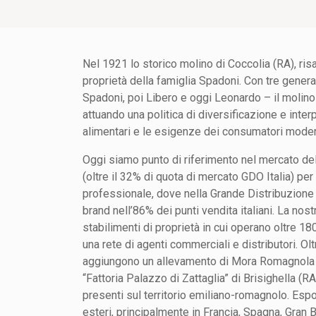
Nel 1921 lo storico molino di Coccolia (RA), ris
proprietà della famiglia Spadoni. Con tre genera
Spadoni, poi Libero e oggi Leonardo – il molino 
attuando una politica di diversificazione e inter
alimentari e le esigenze dei consumatori moder
Oggi siamo punto di riferimento nel mercato del
(oltre il 32% di quota di mercato GDO Italia) p
professionale, dove nella Grande Distribuzion
brand nell’86% dei punti vendita italiani. La nostr
stabilimenti di proprietà in cui operano oltre 180
una rete di agenti commerciali e distributori. Olt
aggiungono un allevamento di Mora Romagnola di
“Fattoria Palazzo di Zattaglia” di Brisighella (R
presenti sul territorio emiliano-romagnolo. Espo
esteri, principalmente in Francia, Spagna, Gran