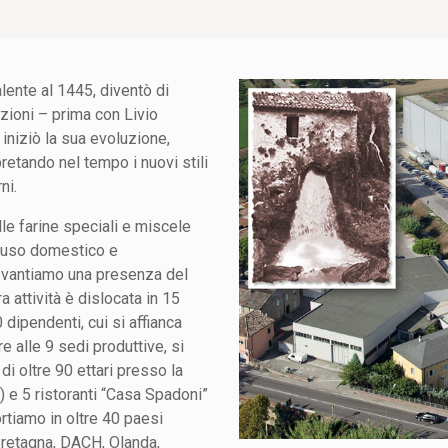
alente al 1445, diventò di
zioni – prima con Livio
iniziò la sua evoluzione,
pretando nel tempo i nuovi stili
ni.
le farine speciali e miscele
er uso domestico e
e vantiamo una presenza del
a attività è dislocata in 15
 dipendenti, cui si affianca
re alle 9 sedi produttive, si
 oltre 90 ettari presso la
A) e 5 ristoranti “Casa Spadoni”
rtiamo in oltre 40 paesi
 Bretagna, DACH, Olanda,