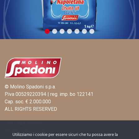
© Molino Spadoni s.p.a.
P.iva 00529220394 | reg. imp. bo 122141
Cap. soc. € 2.000.000
ALL RIGHTS RESERVED
+39 0544 569056
info@molinospadoni.it
Utilizziamo i cookie per essere sicuri che tu possa avere la