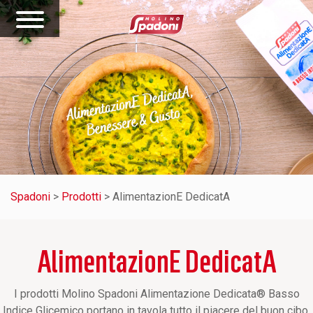
Spadoni
>
Prodotti
>
AlimentazionE DedicatA
AlimentazionE DedicatA
I prodotti Molino Spadoni Alimentazione Dedicata® Basso
Indice Glicemico portano in tavola tutto il piacere del buon cibo,