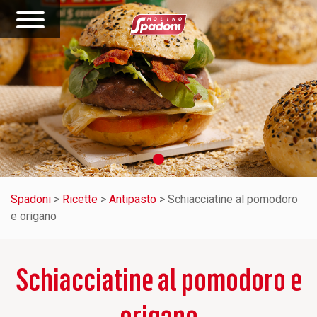
Spadoni
>
Ricette
>
Antipasto
>
Schiacciatine al pomodoro
e origano
Schiacciatine al pomodoro e
origano