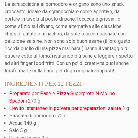
Le schiacciatine al pomodoro e origano sono uno snack
croccante, ideale da sgranocchiare come aperitivo, da
portare in tavola al posto di pane, focacce e grissini, o
come sfizio sul divano, come alternativa alle classiche
chips di patate o ai nachos, da sole o accompagnate con
deliziose salsine. Non sono solo buonissime (il loro gusto
ricorda quello di una pizza marinara!) hanno il vantaggio di
essere cotte al forno, risultando più sane e leggere rispetto
ad altri finger food fritti. Con un po’ di creatività puoi anche
trasformarle nella base per degli originali antipasti!
INGREDIENTI PER 12 PEZZI
Preparato per Pane e Pizza SuperproteiN Molino
Spadoni
270 g
Lievito istantaneo in polvere per preparazioni salate
3 g
Passata di pomodoro 70 g
Acqua 140 g
Sale 5 g
Origano secco 2 g