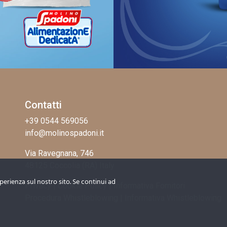
Contatti
+39 0544 569056
info@molinospadoni.it
Via Ravegnana, 746
48125 Coccolia (RA) Italy
sperienza sul nostro sito. Se continui ad
Privacy
|
Cookie Policy
|
Informativa Fornitori
Procedura Whistleblowing
|
Informativa Whistleblowing