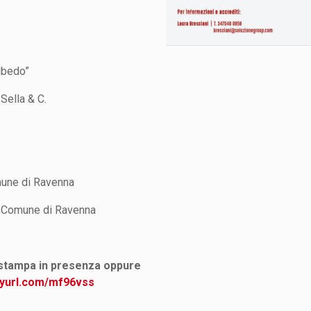
ubedo”
Sella & C.
mune di Ravenna
l Comune di Ravenna
 stampa in presenza oppure
nyurl.com/mf96vss