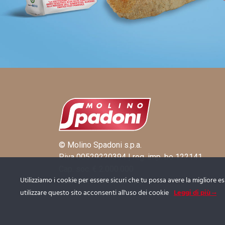
© Molino Spadoni s.p.a.
P.iva 00529220394 | reg. imp. bo 122141
Cap. soc. € 2.000.000
Utilizziamo i cookie per essere sicuri che tu possa avere la migliore e
ALL RIGHTS RESERVED
utilizzare questo sito acconsenti all'uso dei cookie
Leggi di più