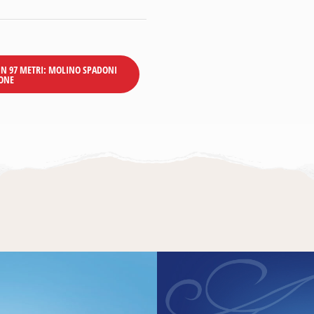
N 97 METRI: MOLINO SPADONI
ONE