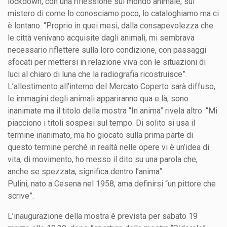
lockdown, con una riflessione sul mondo animale, sul
mistero di come lo conosciamo poco, lo cataloghiamo ma ci
è lontano. “Proprio in quei mesi, dalla consapevolezza che
le città venivano acquisite dagli animali, mi sembrava
necessario riflettere sulla loro condizione, con passaggi
sfocati per mettersi in relazione viva con le situazioni di
luci al chiaro di luna che la radiografia ricostruisce”.
L’allestimento all’interno del Mercato Coperto sarà diffuso,
le immagini degli animali appariranno qua e là, sono
inanimate ma il titolo della mostra “In anima” rivela altro. “Mi
piacciono i titoli sospesi sul tempo. Di solito si usa il
termine inanimato, ma ho giocato sulla prima parte di
questo termine perché in realtà nelle opere vi è un’idea di
vita, di movimento, ho messo il dito su una parola che,
anche se spezzata, significa dentro l’anima”.
Pulini, nato a Cesena nel 1958, ama definirsi “un pittore che
scrive”.
L’inaugurazione della mostra è prevista per sabato 19