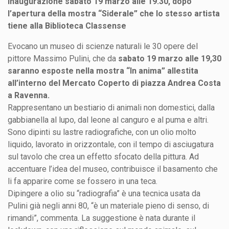
Inaugurazione sabato 19 marzo alle 19.30, dopo
l’apertura della mostra “Siderale” che lo stesso artista
tiene alla Biblioteca Classense
Evocano un museo di scienze naturali le 30 opere del
pittore Massimo Pulini, che da
sabato 19 marzo alle 19,30
saranno esposte nella mostra “In anima” allestita
all’interno del Mercato Coperto di piazza Andrea Costa
a Ravenna.
Rappresentano un bestiario di animali non domestici, dalla
gabbianella al lupo, dal leone al canguro e al puma e altri.
Sono dipinti su lastre radiografiche, con un olio molto
liquido, lavorato in orizzontale, con il tempo di asciugatura
sul tavolo che crea un effetto sfocato della pittura. Ad
accentuare l’idea del museo, contribuisce il basamento che
li fa apparire come se fossero in una teca.
Dipingere a olio su “radiografia” è una tecnica usata da
Pulini già negli anni 80, “è un materiale pieno di senso, di
rimandi”, commenta. La suggestione è nata durante il