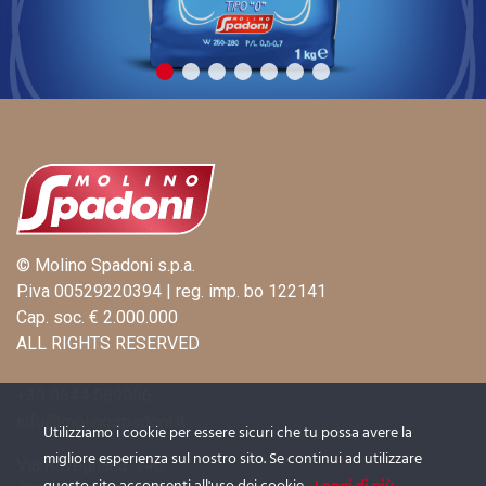
© Molino Spadoni s.p.a.
P.iva 00529220394 | reg. imp. bo 122141
Cap. soc. € 2.000.000
ALL RIGHTS RESERVED
+39 0544 569056
info@molinospadoni.it
Utilizziamo i cookie per essere sicuri che tu possa avere la
migliore esperienza sul nostro sito. Se continui ad utilizzare
Via Ravegnana, 746
Leggi di più