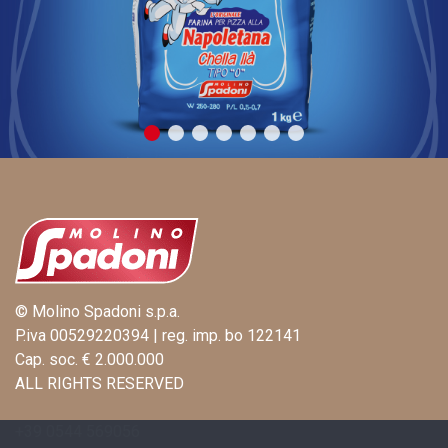
© Molino Spadoni s.p.a.
P.iva 00529220394 | reg. imp. bo 122141
Cap. soc. € 2.000.000
ALL RIGHTS RESERVED
+39 0544 569056