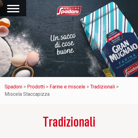
Spadoni
>
Prodotti
>
Farine e miscele
>
Tradizionali
>
Miscela Staccapizza
Tradizionali