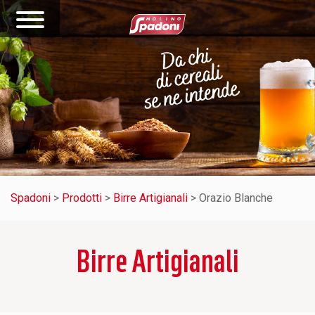
Spadoni
>
Prodotti
>
Birre Artigianali
>
Orazio Blanche
Birre Artigianali