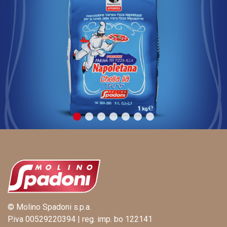
© Molino Spadoni s.p.a.
P.iva 00529220394 | reg. imp. bo 122141