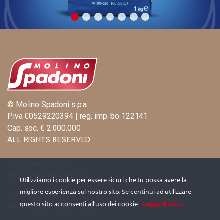
© Molino Spadoni s.p.a.
P.iva 00529220394 | reg. imp. bo 122141
Cap. soc. € 2.000.000
ALL RIGHTS RESERVED
+39 0544 569056
info@molinospadoni.it
Utilizziamo i cookie per essere sicuri che tu possa avere la
migliore esperienza sul nostro sito. Se continui ad utilizzare
Via Ravegnana, 746
questo sito acconsenti all'uso dei cookie
Leggi di più
48125 Coccolia (RA) Italy