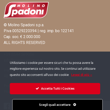
© Molino Spadoni s.p.a.
P.iva 00529220394 | reg. imp. bo 122141
Cap. soc. € 2.000.000
ALL RIGHTS RESERVED
+39 0544 569056
info@molinospadoni.it
Utilizziamo i cookie per essere sicuri che tu possa avere la
migliore esperienza sul nostro sito. Se continui ad utilizzare
Via Ravegnana, 746
questo sito acconsenti all'uso dei cookie
Leggi di più
48125 Coccolia (RA) Italy
Privacy
|
Cookie Policy
|
Informativa Fornitori
Accetta Tutti i Cookies
Procedura Whistleblowing
|
Informativa Whistleblowing
Scegli quali accettare