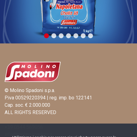
© Molino Spadoni s.p.a.
P.iva 00529220394 | reg. imp. bo 122141
Cap. soc. € 2.000.000
ALL RIGHTS RESERVED
+39 0544 569056
info@molinospadoni.it