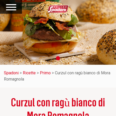
Spadoni
>
Ricette
>
Primo
>
Curzul con ragù bianco di Mora
Romagnola
Curzul con ragù bianco di
Mora Romagnola