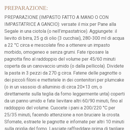
PREPARAZIONE:
PREPARAZIONE (IMPASTO FATTO A MANO O CON
IMPASTATRICE A GANCIO): versate il mix per Pane alla
Segale in una ciotola (o nell’impastatrice). Aggiungete: il
lievito di birra, 25 g di olio (3 cucchiai), 280-300 ml di acqua
a 22 °C circa e mescolate fino a ottenere un impasto
morbido, omogeneo e senza grumi. Fate riposare la
pagnotta fino al raddoppio del volume per 45/60 minuti
coperta da un canovaccio umido (o dalla pellicola). Dividete
la pasta in 3 pezzi da 270 g circa. Fatene delle pagnotte o
dei piccoli filoni e mettetele in dei contenitori per plumcake
(o in un vassoio di alluminio di circa 20×13 cm, o
direttamente sulla teglia da forno leggermente unta) coperti
da un panno umido e fate lievitare altri 60/90 minuti, fino al
raddoppio del volume. Cuocete i pani a 200/220 °C per
25/35 minuti, facendo attenzione a non bruciare la crosta.
Sfornate, estraete le pagnotte e infornate per altri 10 minuti
sulla griglia del forno. Lasciate raffreddare prima di tagliare