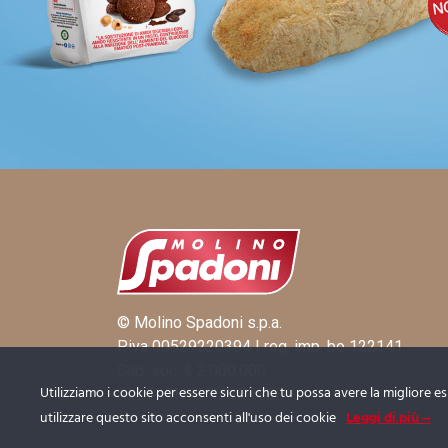
© Molino Spadoni s.p.a.
P.iva 00529220394 | reg. imp. bo 122141
Cap. soc. € 2.000.000
Utilizziamo i cookie per essere sicuri che tu possa avere la migliore e
ALL RIGHTS RESERVED
utilizzare questo sito acconsenti all'uso dei cookie
Leggi di più