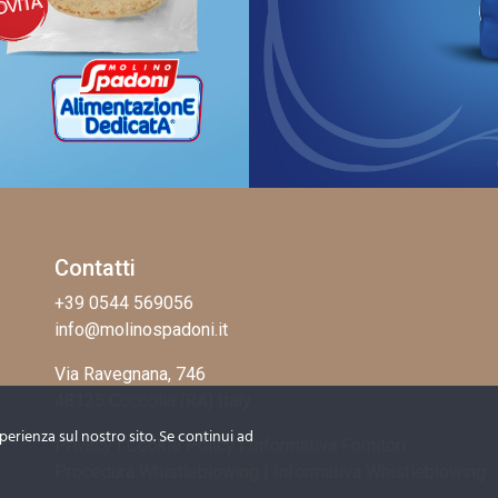
Contatti
+39 0544 569056
info@molinospadoni.it
Via Ravegnana, 746
48125 Coccolia (RA) Italy
sperienza sul nostro sito. Se continui ad
Privacy
|
Cookie Policy
|
Informativa Fornitori
Procedura Whistleblowing
|
Informativa Whistleblowing