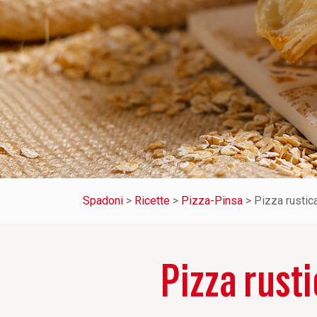
Spadoni
>
Ricette
>
Pizza-Pinsa
>
Pizza rustica
Pizza rusti