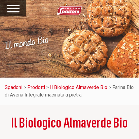
Spadoni
>
Prodotti
>
Il Biologico Almaverde Bio
>
Farina Bio
di Avena Integrale macinata a pietra
Il Biologico Almaverde Bio