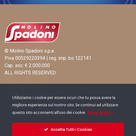
© Molino Spadoni s.p.a.
P.iva 00529220394 | reg. imp. bo 122141
Cap. soc. € 2.000.000
ALL RIGHTS RESERVED
+39 0544 569056
info@molinospadoni.it
Utilizziamo i cookie per essere sicuri che tu possa avere la
migliore esperienza sul nostro sito. Se continui ad utilizzare
Via Ravegnana, 746
questo sito acconsenti all'uso dei cookie
Leggi di più
48125 Coccolia (RA) Italy
Privacy
|
Cookie Policy
|
Informativa Fornitori
Accetta Tutti i Cookies
Procedura Whistleblowing
|
Informativa Whistleblowing