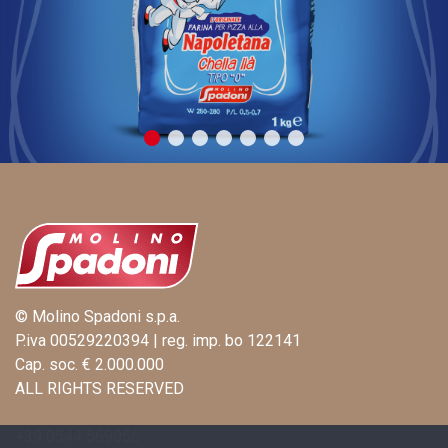
© Molino Spadoni s.p.a.
P.iva 00529220394 | reg. imp. bo 122141
Cap. soc. € 2.000.000
ALL RIGHTS RESERVED
+39 0544 569056