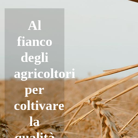
Al
fianco
degli
agricoltori
per
coltivare
la
qualità