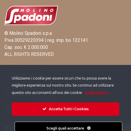
© Molino Spadoni s.p.a.
P.iva 00529220394 | reg. imp. bo 122141
Cap. soc. € 2.000.000
ALL RIGHTS RESERVED
+39 0544 569056
info@molinospadoni.it
Utilizziamo i cookie per essere sicuri che tu possa avere la
migliore esperienza sul nostro sito. Se continui ad utilizzare
Via Ravegnana, 746
questo sito acconsenti all'uso dei cookie
Leggi di più
48125 Coccolia (RA) Italy
Privacy
|
Cookie Policy
|
Informativa Fornitori
Accetta Tutti i Cookies
Procedura Whistleblowing
|
Informativa Whistleblowing
Scegli quali accettare