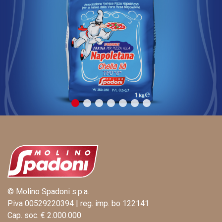
© Molino Spadoni s.p.a.
P.iva 00529220394 | reg. imp. bo 122141
Cap. soc. € 2.000.000