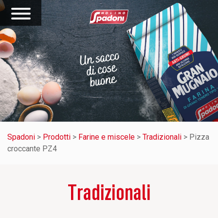
Spadoni
>
Prodotti
>
Farine e miscele
>
Tradizionali
>
Pizza
croccante PZ4
Tradizionali