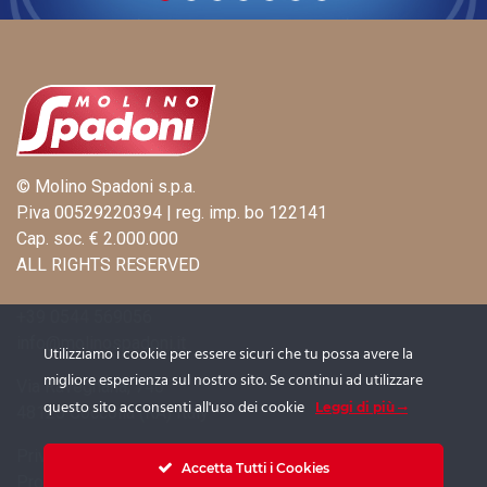
© Molino Spadoni s.p.a.
P.iva 00529220394 | reg. imp. bo 122141
Cap. soc. € 2.000.000
ALL RIGHTS RESERVED
+39 0544 569056
info@molinospadoni.it
Utilizziamo i cookie per essere sicuri che tu possa avere la
migliore esperienza sul nostro sito. Se continui ad utilizzare
Via Ravegnana, 746
questo sito acconsenti all'uso dei cookie
Leggi di più
48125 Coccolia (RA) Italy
Privacy
|
Cookie Policy
|
Informativa Fornitori
Accetta Tutti i Cookies
Procedura Whistleblowing
|
Informativa Whistleblowing