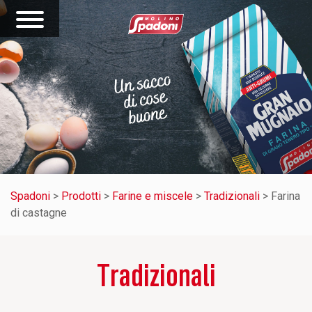
Spadoni
>
Prodotti
>
Farine e miscele
>
Tradizionali
>
Farina
di castagne
Tradizionali