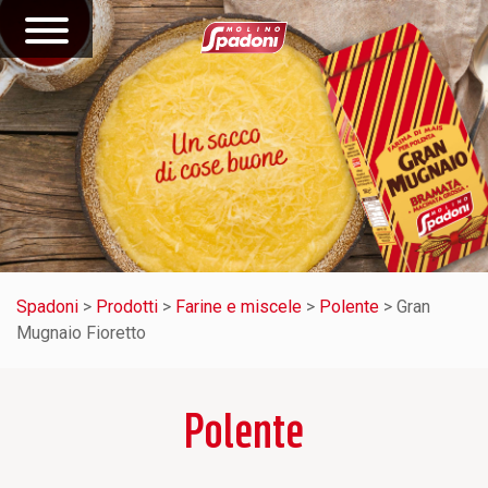
Spadoni
>
Prodotti
>
Farine e miscele
>
Polente
>
Gran
Mugnaio Fioretto
Polente