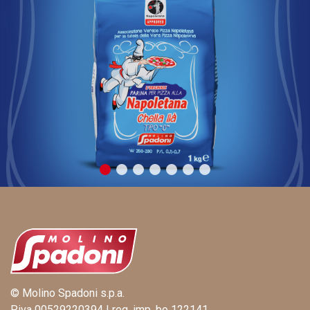
© Molino Spadoni s.p.a.
P.iva 00529220394 | reg. imp. bo 122141