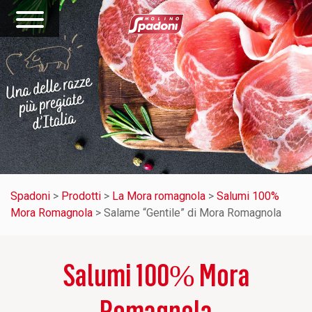
Spadoni
>
Prodotti
>
La Mora romagnola
>
Salumi 100%
Mora Romagnola
>
Salame “Gentile” di Mora Romagnola
Salumi 100% Mora
Romagnola